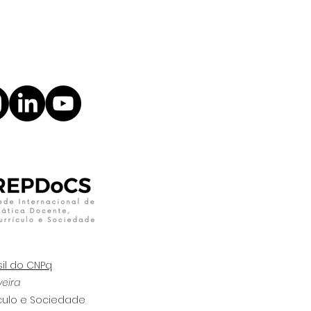
il do CNPq
veira
ículo e Sociedade