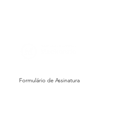
Educador para a
Interdisciplinaridade
Link no Mackenzie:
clique aqui
Formulário de Assinatura
Enviar