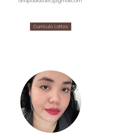
anapaulasdec@gmail.com
Currículo Lattes