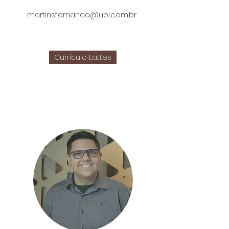
martinsfernando@uol.com.br
Currículo Lattes