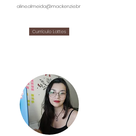
aline.almeida@mackenzie.br
Currículo Lattes