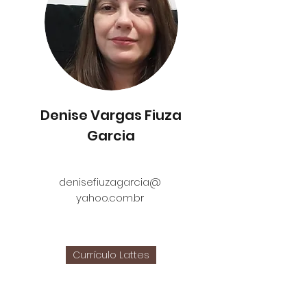
Denise Vargas Fiuza
Garcia
denisefiuzagarcia@
yahoo.com.br
Currículo Lattes