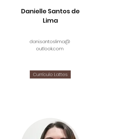
Danielle Santos de
Lima
dani.santoslima@
outlook.com
Currículo Lattes