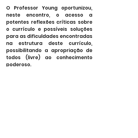
O Professor Young oportunizou,
neste encontro, o acesso a
potentes reflexões críticas sobre
o currículo e possíveis soluções
para as dificuldades encontradas
na estrutura deste currículo,
possibilitando a apropriação de
todos (livre) ao conhecimento
poderoso.
Gostou?
Que tal assistir a
gravação do encontro?
Clique aqui para acessar!
Formulário de Assinatura
Enviar